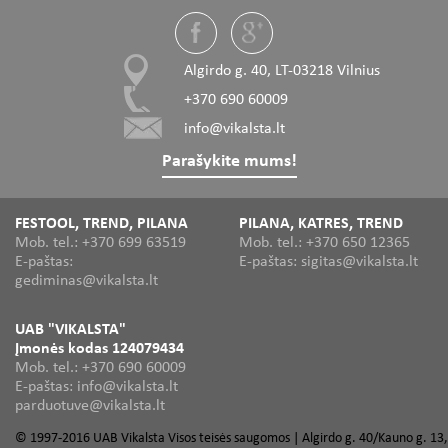
Algirdo g. 40, LT-03218 Vilnius
+370 690 60009
info@vikalsta.lt
Parašykite mums!
FESTOOL, TREND, PILANA
PILANA, KATRES, TREND
Mob. tel.: +370 699 63519
Mob. tel.: +370 650 12365
E-paštas:
E-paštas: sigitas@vikalsta.lt
gediminas@vikalsta.lt
UAB "VIKALSTA"
Įmonės kodas 124079434
Mob. tel.: +370 690 60009
E-paštas: info@vikalsta.lt
parduotuve@vikalsta.lt
© 1997-2016 UAB Vikalsta Visos teisės saugomos | Algirdo g. 40/Kauno g. 13,