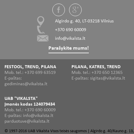
Algirdo g. 40, LT-03218 Vilnius
+370 690 60009
info@vikalsta.lt
Parašykite mums!
FESTOOL, TREND, PILANA
PILANA, KATRES, TREND
Mob. tel.: +370 699 63519
Mob. tel.: +370 650 12365
E-paštas:
E-paštas: sigitas@vikalsta.lt
gediminas@vikalsta.lt
UAB "VIKALSTA"
Įmonės kodas 124079434
Mob. tel.: +370 690 60009
E-paštas: info@vikalsta.lt
parduotuve@vikalsta.lt
© 1997-2016 UAB Vikalsta Visos teisės saugomos | Algirdo g. 40/Kauno g. 13,