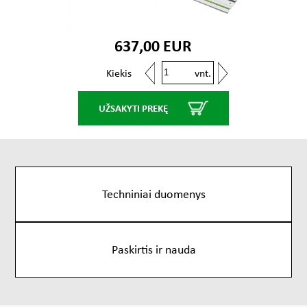
637,00 EUR
vnt.
Kiekis
UŽSAKYTI PREKĘ
Techniniai duomenys
Paskirtis ir nauda