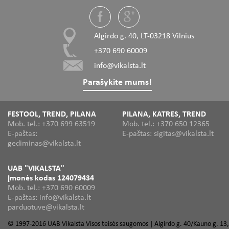
Algirdo g. 40, LT-03218 Vilnius
+370 690 60009
info@vikalsta.lt
Parašykite mums!
FESTOOL, TREND, PILANA
PILANA, KATRES, TREND
Mob. tel.: +370 699 63519
Mob. tel.: +370 650 12365
E-paštas:
E-paštas: sigitas@vikalsta.lt
gediminas@vikalsta.lt
UAB "VIKALSTA"
Įmonės kodas 124079434
Mob. tel.: +370 690 60009
E-paštas: info@vikalsta.lt
parduotuve@vikalsta.lt
© 1997-2016 UAB Vikalsta Visos teisės saugomos | Algirdo g. 40/Kauno g. 13,