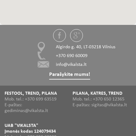
Algirdo g. 40, LT-03218 Vilnius
+370 690 60009
info@vikalsta.lt
Parašykite mums!
FESTOOL, TREND, PILANA
PILANA, KATRES, TREND
Mob. tel.: +370 699 63519
Mob. tel.: +370 650 12365
E-paštas:
E-paštas: sigitas@vikalsta.lt
gediminas@vikalsta.lt
UAB "VIKALSTA"
Įmonės kodas 124079434