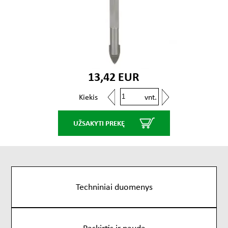
13,42 EUR
vnt.
Kiekis
UŽSAKYTI PREKĘ
Techniniai duomenys
Paskirtis ir nauda