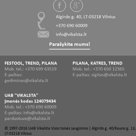
Algirdo g. 40, LT-03218 Vilnius
+370 690 60009
info@vikalsta.lt
Parašykite mums!
FESTOOL, TREND, PILANA
PILANA, KATRES, TREND
Mob. tel.: +370 699 63519
Mob. tel.: +370 650 12365
E-paštas:
E-paštas: sigitas@vikalsta.lt
gediminas@vikalsta.lt
UAB "VIKALSTA"
Įmonės kodas 124079434
Mob. tel.: +370 690 60009
E-paštas: info@vikalsta.lt
parduotuve@vikalsta.lt
© 1997-2016 UAB Vikalsta Visos teisės saugomos | Algirdo g. 40/Kauno g. 13,
LT-03218 Vilnius