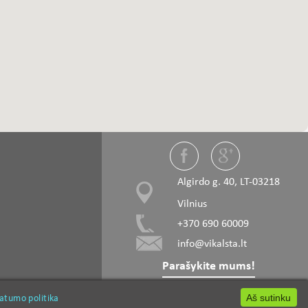
Algirdo g. 40, LT-03218
Vilnius
+370 690 60009
info@vikalsta.lt
Parašykite mums!
vatumo politika
vatumo politika
rąžtai
Obliavimo peiliai
Aš sutinku
Aš sutinku