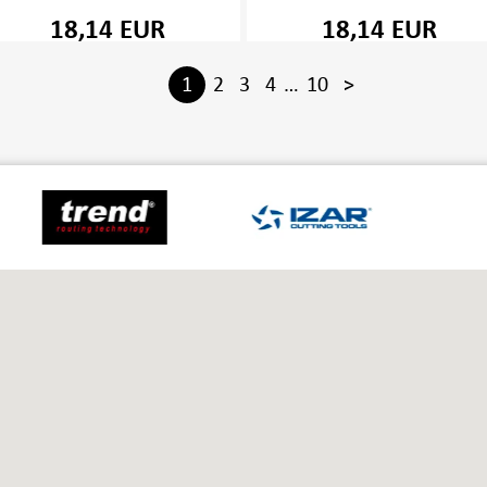
18,14 EUR
18,14 EUR
1
2
3
4
…
10
>