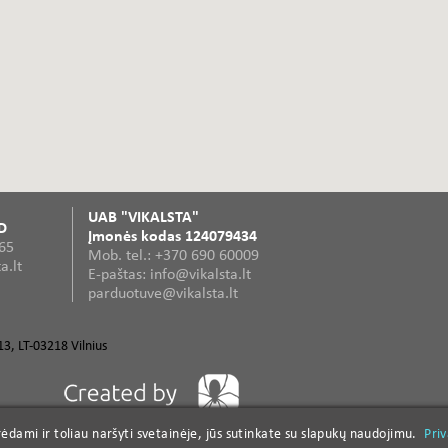
UAB "VIKALSTA"
D
Įmonės kodas 124079434
365
Mob. tel.: +370 690 60009
a.lt
E-paštas: info@vikalsta.lt
parduotuve@vikalsta.lt
3, LT-03218 Vilnius
dami ir toliau naršyti svetainėje, jūs sutinkate su slapukų naudojimu.
dami ir toliau naršyti svetainėje, jūs sutinkate su slapukų naudojimu.
Pri
Pri
lūs elektriniai rankiniai įrankiai
Diskiniai pjūklai
Smulkintuvų peiliai
Freza kotine
G
as
Frezų galandinimas
TREND
FESTOOL
NAREX
IZAR
KATRES
TANOS
PILANA