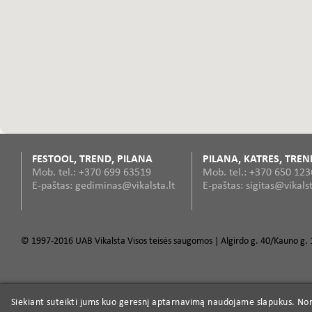
FESTOOL, TREND, PILANA
PILANA, KATRES, TREN
Mob. tel.: +370 699 63519
Mob. tel.: +370 650 12
E-paštas: gediminas@vikalsta.lt
E-paštas: sigitas@vikalst
© 1997-2016 UAB Vikalsta Visos teisės saugomos | Algirdo g. 40/Kauno g. 1
Siekiant suteikti jums kuo geresnį aptarnavimą naudojame slapukus. Norė
Siekiant suteikti jums kuo geresnį aptarnavimą naudojame slapukus. Norė
TREND CRAFTPRO frezos
Elektriniai įrankiai
Profesionalūs įrankiai
Profesiona
Freza
Medienos džiovyklos
Pjūklų galandinimas
Obliavimo peilių galandinim