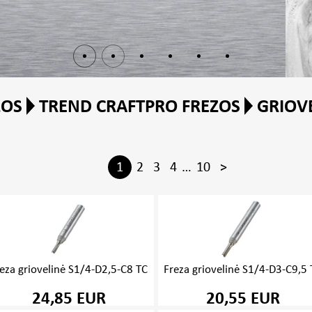
ZOS
TREND CRAFTPRO FREZOS
GRIOV
1
2
3
4
…
10
>
eza griovelinė S1/4-D2,5-C8 TC
Freza griovelinė S1/4-D3-C9,5
24,85 EUR
20,55 EUR