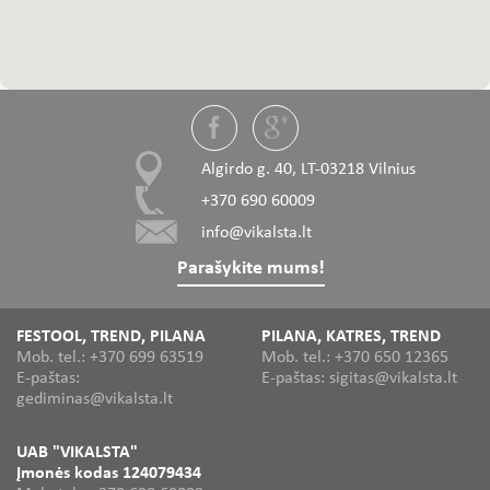
Algirdo g. 40, LT-03218 Vilnius
+370 690 60009
info@vikalsta.lt
Parašykite mums!
FESTOOL, TREND, PILANA
PILANA, KATRES, TREND
Mob. tel.: +370 699 63519
Mob. tel.: +370 650 12365
E-paštas:
E-paštas: sigitas@vikalsta.lt
gediminas@vikalsta.lt
UAB "VIKALSTA"
Įmonės kodas 124079434