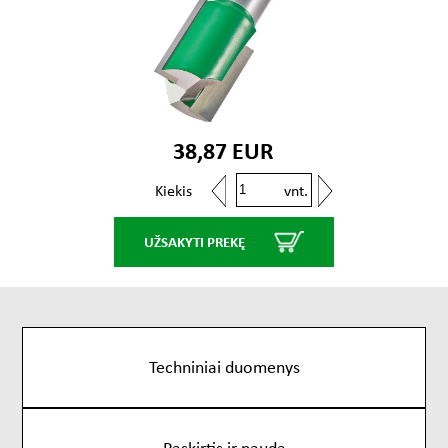
38,87 EUR
vnt.
Kiekis
UŽSAKYTI PREKĘ
Techniniai duomenys
Paskirtis ir nauda