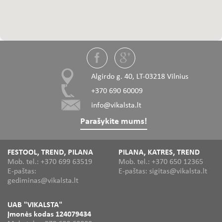
Algirdo g. 40, LT-03218 Vilnius
+370 690 60009
info@vikalsta.lt
Parašykite mums!
FESTOOL, TREND, PILANA
PILANA, KATRES, TREND
Mob. tel.: +370 699 63519
Mob. tel.: +370 650 12365
E-paštas:
E-paštas: sigitas@vikalsta.lt
gediminas@vikalsta.lt
UAB "VIKALSTA"
Įmonės kodas 124079434