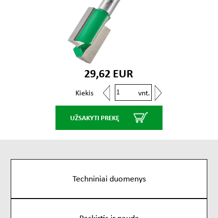
29,62 EUR
vnt.
Kiekis
UŽSAKYTI PREKĘ
Techniniai duomenys
Paskirtis ir nauda