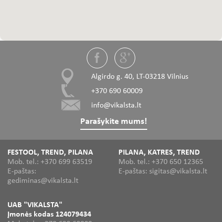
Algirdo g. 40, LT-03218 Vilnius
+370 690 60009
info@vikalsta.lt
Parašykite mums!
FESTOOL, TREND, PILANA
PILANA, KATRES, TREND
Mob. tel.: +370 699 63519
Mob. tel.: +370 650 12365
E-paštas:
E-paštas: sigitas@vikalsta.lt
gediminas@vikalsta.lt
UAB "VIKALSTA"
Įmonės kodas 124079434