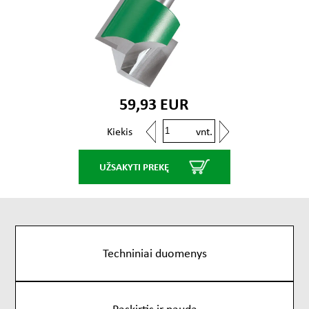
59,93 EUR
vnt.
Kiekis
UŽSAKYTI PREKĘ
Techniniai duomenys
Paskirtis ir nauda