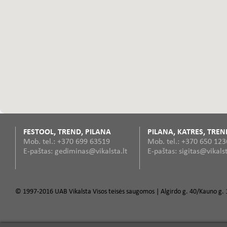
FESTOOL, TREND, PILANA
PILANA, KATRES, TREN
Mob. tel.: +370 699 63519
Mob. tel.: +370 650 12
E-paštas: gediminas@vikalsta.lt
E-paštas: sigitas@vikalst
© 1997-2016 UAB Vikalsta Visos teisės saugomos | Algirdo g. 40/Kauno g. 1