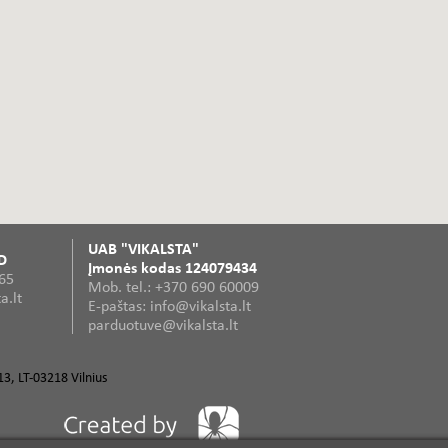
UAB "VIKALSTA"
D
Įmonės kodas 124079434
365
Mob. tel.: +370 690 60009
a.lt
E-paštas: info@vikalsta.lt
parduotuve@vikalsta.lt
3, LT-03218 Vilnius