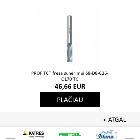
PROF TCT freza sunėrimui S8-D8-C26-
OL70 TC
46,66 EUR
PLAČIAU
< ATGAL