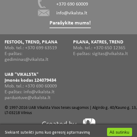
+370 690 60009
info@vikalsta.lt
Parašykite mums!
FESTOOL, TREND, PILANA
PILANA, KATRES, TREND
Mob. tel.: +370 699 63519
Mob. tel.: +370 650 12365
E-paštas:
E-paštas: sigitas@vikalsta.lt
gediminas@vikalsta.lt
UAB "VIKALSTA"
Įmonės kodas 124079434
Mob. tel.: +370 690 60009
E-paštas: info@vikalsta.lt
parduotuve@vikalsta.lt
© 1997-2016 UAB Vikalsta Visos teisės saugomos | Algirdo g. 40/Kauno g. 13,
LT-03218 Vilnius
Siekiant suteikti jums kuo geresnį aptarnavimą
Siekiant suteikti jums kuo geresnį aptarnavimą
Aš sutinku
Aš sutinku
PROF TCT sunėrimo frezos
Elektriniai įrankiai
Profesionalūs įrankiai