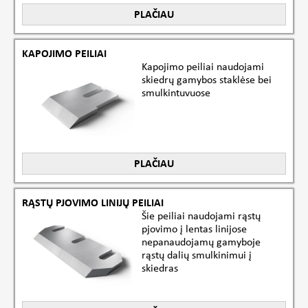
PLAČIAU
KAPOJIMO PEILIAI
Kapojimo peiliai naudojami
skiedrų gamybos staklėse bei
smulkintuvuose
PLAČIAU
RĄSTŲ PJOVIMO LINIJŲ PEILIAI
Šie peiliai naudojami rąstų
pjovimo į lentas linijose
nepanaudojamų gamyboje
rąstų dalių smulkinimui į
skiedras