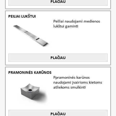
PLAČIAU
PEILIAI LUKŠTUI
Peiliai naudojami medienos
lukštui gaminti
PLAČIAU
PRAMONINĖS KARŪNOS
Ppramoninės karūnos
naudojami įvairioms kietoms
atliekoms smulkinti
PLAČIAU