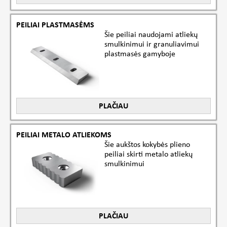
PEILIAI PLASTMASĖMS
Šie peiliai naudojami atliekų
smulkinimui ir granuliavimui
plastmasės gamyboje
PLAČIAU
PEILIAI METALO ATLIEKOMS
Šie aukštos kokybės plieno
peiliai skirti metalo atliekų
smulkinimui
PLAČIAU