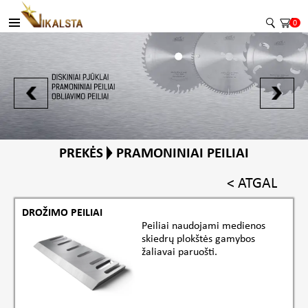
0
PREKĖS
PRAMONINIAI PEILIAI
< ATGAL
DROŽIMO PEILIAI
Peiliai naudojami medienos
skiedrų plokštės gamybos
žaliavai paruošti.