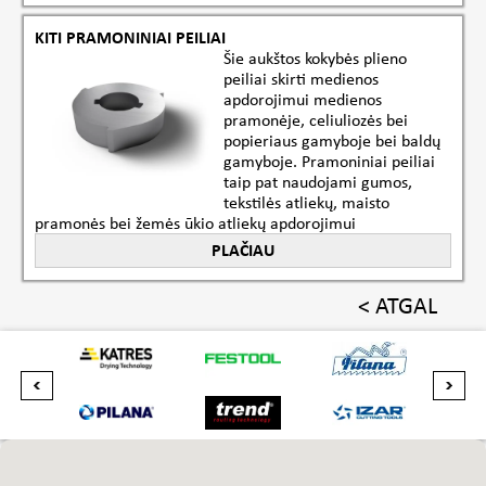
KITI PRAMONINIAI PEILIAI
Šie aukštos kokybės plieno
peiliai skirti medienos
apdorojimui medienos
pramonėje, celiuliozės bei
popieriaus gamyboje bei baldų
gamyboje. Pramoniniai peiliai
taip pat naudojami gumos,
tekstilės atliekų, maisto
pramonės bei žemės ūkio atliekų apdorojimui
PLAČIAU
< ATGAL